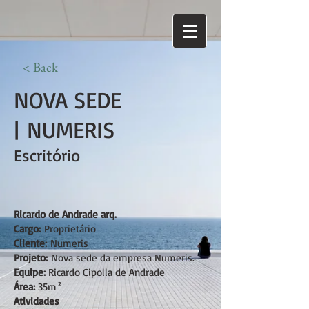
< Back
NOVA SEDE
| NUMERIS
Escritório
Ricardo de Andrade arq.
Cargo:
Proprietário
Cliente:
Numeris
Projeto:
Nova sede da empresa Numeris.
Equipe:
Ricardo Cipolla de Andrade
Área:
35m²
Atividades