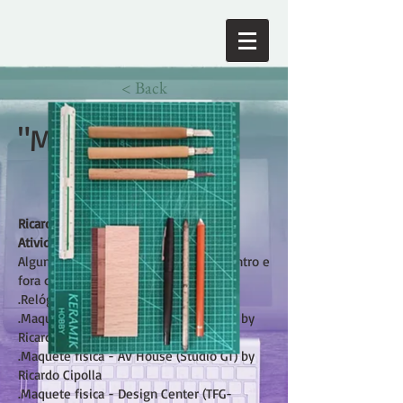
< Back
"Made by hand"
Ricardo Cipolla de Andrade
Atividades
Alguns projetos e produtos criados dentro e
fora do escritório onde trabalha.
.Relógio Mara by Ricardo Cipolla
.Maquete fisica - ZZ House (Studio GT) by
Ricardo Cipolla
.Maquete fisica - AV House (Studio GT) by
Ricardo Cipolla
.Maquete fisica - Design Center (TFG-