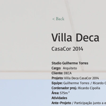
< Back
Villa Deca
CasaCor 2014
Studio Guilherme Torres
Cargo:
Arquiteto
Cliente:
DECA
Projeto:
Villa Deca CasaCor 2014
Equipe:
Guilherme Torres / Ricardo Ci
Cordenador proj.:
Ricardo Cipolla
Área:
575m²
Atividades
Ante-Projeto
/ Participação junto a 