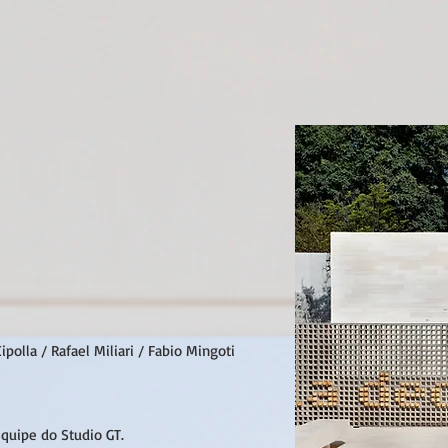
polla / Rafael Miliari / Fabio Mingoti
equipe do Studio GT.